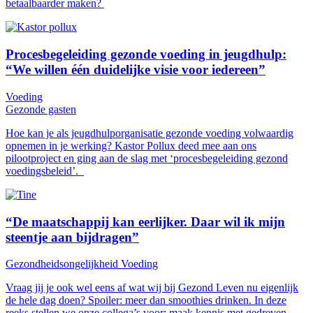
betaalbaarder maken?
Procesbegeleiding gezonde voeding in jeugdhulp:
“We willen één duidelijke visie voor iedereen”
Voeding
Gezonde gasten
Hoe kan je als jeugdhulporganisatie gezonde voeding volwaardig
opnemen in je werking? Kastor Pollux deed mee aan ons
pilootproject en ging aan de slag met ‘procesbegeleiding gezond
voedingsbeleid’.
“De maatschappij kan eerlijker. Daar wil ik mijn
steentje aan bijdragen”
Gezondheidsongelijkheid
Voeding
Vraag jij je ook wel eens af wat wij bij Gezond Leven nu eigenlijk
de hele dag doen? Spoiler: meer dan smoothies drinken. In deze
reeks stellen we onze collega’s voor: maak kennis met gedreven